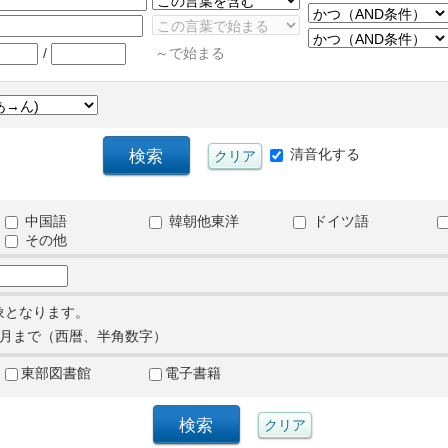
/
～で始まる
清音化する
中国語
韓朝他東洋
ドイツ語
その他
象となります。
月まで（西暦、半角数字）
東部図書館
電子書籍