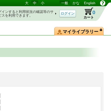
大
中
小
一般
かな
English
0
グインすると利用状況の確認等のサ
ビスを利用できます。
カート
マイライブラリー