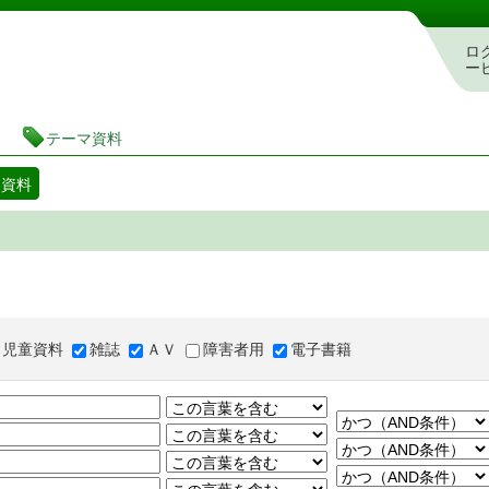
図書館 蔵書検索・予約システム
ロ
ー
テーマ資料
マ資料
児童資料
雑誌
ＡＶ
障害者用
電子書籍