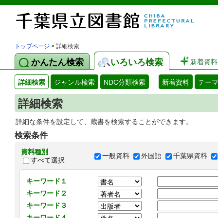
トップページ
> 詳細検索
かんたん検索
いろいろ検索
新着資料
詳細検索
ジャンル検索
NDC分類検索
新着資料
テー
詳細検索
詳細な条件を設定して、蔵書を検索することができます。
検索条件
資料種別
一般資料
外国語
千葉県資料
すべて選択
キーワード１
キーワード２
キーワード３
キーワード４