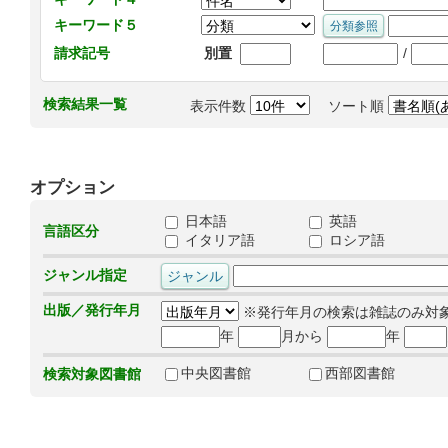
キーワード５
/
請求記号
別置
検索結果一覧
表示件数
ソート順
オプション
日本語
英語
言語区分
イタリア語
ロシア語
ジャンル指定
出版／発行年月
※発行年月の検索は雑誌のみ対
年
月から
年
中央図書館
西部図書館
検索対象図書館