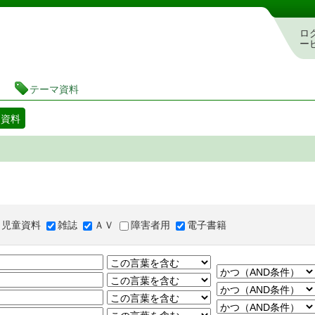
図書館 蔵書検索・予約システム
ロ
ー
テーマ資料
マ資料
児童資料
雑誌
ＡＶ
障害者用
電子書籍