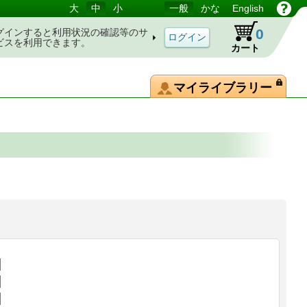
大
中
小
一般
かな
English
0
グインすると利用状況の確認等のサ
ビスを利用できます。
カート
マイライブラリー