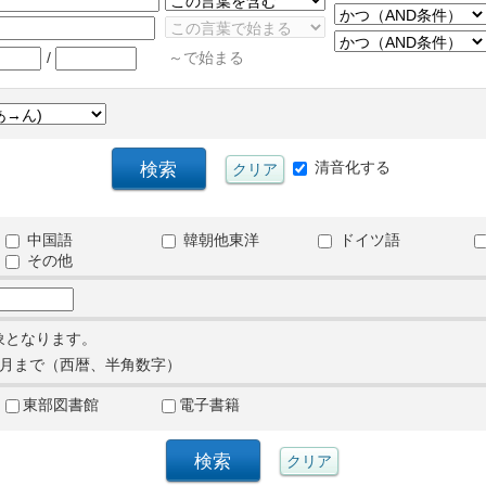
/
～で始まる
清音化する
中国語
韓朝他東洋
ドイツ語
その他
象となります。
月まで（西暦、半角数字）
東部図書館
電子書籍