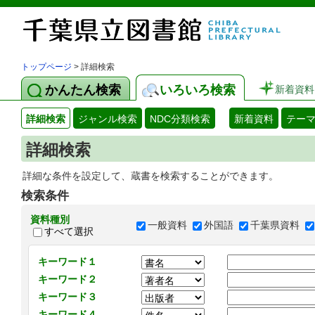
トップページ
> 詳細検索
かんたん検索
いろいろ検索
新着資料
詳細検索
ジャンル検索
NDC分類検索
新着資料
テー
詳細検索
詳細な条件を設定して、蔵書を検索することができます。
検索条件
資料種別
一般資料
外国語
千葉県資料
すべて選択
キーワード１
キーワード２
キーワード３
キーワード４