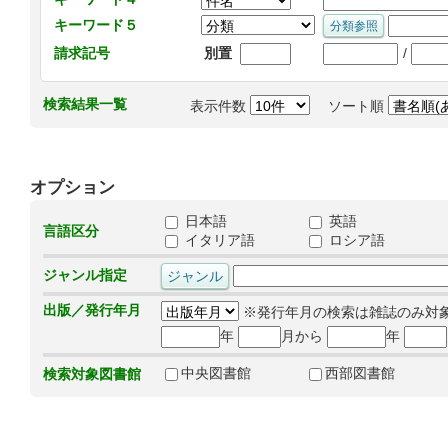
キーワード５
/
請求記号
別置
検索結果一覧
表示件数
ソート順
オプション
日本語
英語
言語区分
イタリア語
ロシア語
ジャンル指定
出版／発行年月
※発行年月の検索は雑誌のみ対
年
月から
年
中央図書館
西部図書館
検索対象図書館