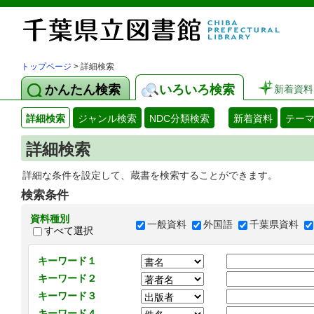
トップページ
> 詳細検索
かんたん検索
いろいろ検索
新着資料
詳細検索
ジャンル検索
NDC分類検索
新着資料
テー
詳細検索
詳細な条件を設定して、蔵書を検索することができます。
検索条件
資料種別
一般資料
外国語
千葉県資料
すべて選択
キーワード１
キーワード２
キーワード３
キーワード４