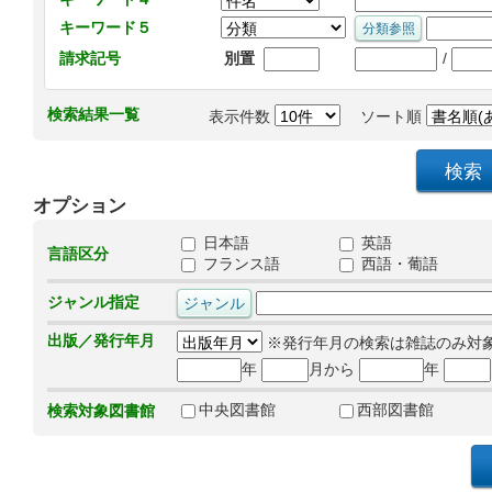
キーワード５
/
請求記号
別置
検索結果一覧
表示件数
ソート順
オプション
日本語
英語
言語区分
フランス語
西語・葡語
ジャンル指定
出版／発行年月
※発行年月の検索は雑誌のみ対
年
月から
年
中央図書館
西部図書館
検索対象図書館