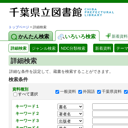
トップページ
> 詳細検索
かんたん検索
いろいろ検索
新着資料
詳細検索
ジャンル検索
NDC分類検索
新着資料
テー
詳細検索
詳細な条件を設定して、蔵書を検索することができます。
検索条件
資料種別
一般資料
外国語
千葉県資料
すべて選択
キーワード１
キーワード２
キーワード３
キーワード４