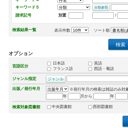
キーワード５
/
請求記号
別置
検索結果一覧
表示件数
ソート順
オプション
日本語
英語
言語区分
フランス語
西語・葡語
ジャンル指定
出版／発行年月
※発行年月の検索は雑誌のみ対
年
月から
年
中央図書館
西部図書館
検索対象図書館