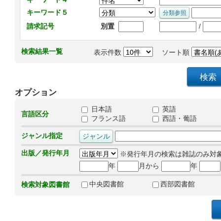
キーワード５
/
請求記号
別置
検索結果一覧
表示件数
ソート順
オプション
日本語
英語
言語区分
フランス語
西語・葡語
ジャンル指定
出版／発行年月
※発行年月の検索は雑誌のみ対
年
月から
年
中央図書館
西部図書館
検索対象図書館