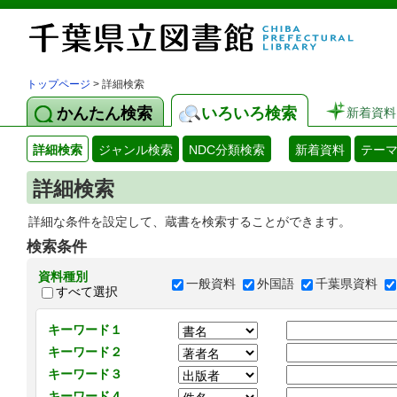
トップページ
> 詳細検索
かんたん検索
いろいろ検索
新着資料
詳細検索
ジャンル検索
NDC分類検索
新着資料
テー
詳細検索
詳細な条件を設定して、蔵書を検索することができます。
検索条件
資料種別
一般資料
外国語
千葉県資料
すべて選択
キーワード１
キーワード２
キーワード３
キーワード４