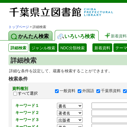
トップページ
> 詳細検索
かんたん検索
いろいろ検索
新着資料
詳細検索
ジャンル検索
NDC分類検索
新着資料
テー
詳細検索
詳細な条件を設定して、蔵書を検索することができます。
検索条件
資料種別
一般資料
外国語
千葉県資料
すべて選択
キーワード１
キーワード２
キーワード３
キーワード４