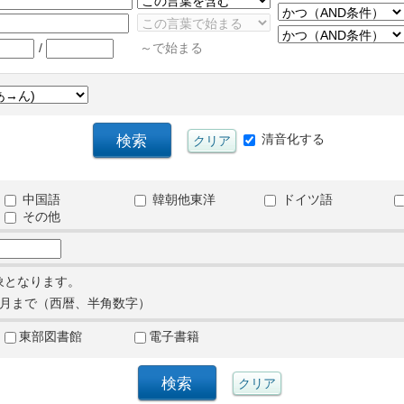
/
～で始まる
清音化する
中国語
韓朝他東洋
ドイツ語
その他
象となります。
月まで（西暦、半角数字）
東部図書館
電子書籍