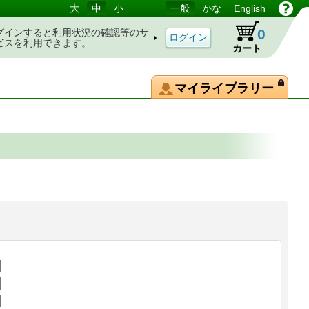
大
中
小
一般
かな
English
0
グインすると利用状況の確認等のサ
ビスを利用できます。
カート
マイライブラリー