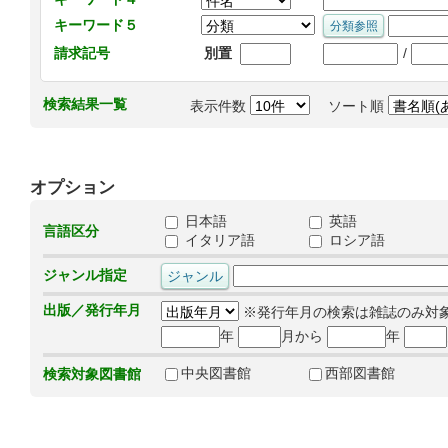
キーワード５
/
請求記号
別置
検索結果一覧
表示件数
ソート順
オプション
日本語
英語
言語区分
イタリア語
ロシア語
ジャンル指定
出版／発行年月
※発行年月の検索は雑誌のみ対
年
月から
年
中央図書館
西部図書館
検索対象図書館