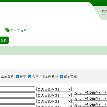
図書館 蔵書検索・予約システム
ロ
ー
テーマ資料
マ資料
児童資料
雑誌
ＡＶ
障害者用
電子書籍