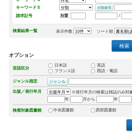
キーワード５
/
請求記号
別置
検索結果一覧
表示件数
ソート順
オプション
日本語
英語
言語区分
フランス語
西語・葡語
ジャンル指定
出版／発行年月
※発行年月の検索は雑誌のみ対
年
月から
年
中央図書館
西部図書館
検索対象図書館