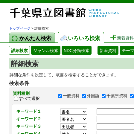
トップページ
> 詳細検索
かんたん検索
いろいろ検索
新着資料
詳細検索
ジャンル検索
NDC分類検索
新着資料
テー
詳細検索
詳細な条件を設定して、蔵書を検索することができます。
検索条件
資料種別
一般資料
外国語
千葉県資料
すべて選択
キーワード１
キーワード２
キーワード３
キーワード４