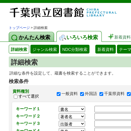
トップページ
> 詳細検索
かんたん検索
いろいろ検索
新着資料
詳細検索
ジャンル検索
NDC分類検索
新着資料
テー
詳細検索
詳細な条件を設定して、蔵書を検索することができます。
検索条件
資料種別
一般資料
外国語
千葉県資料
すべて選択
キーワード１
キーワード２
キーワード３
キーワード４