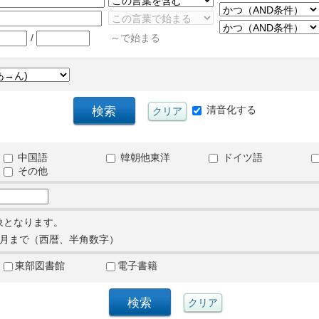
/
～で始まる
清音化する
中国語
韓朝他東洋
ドイツ語
その他
象となります。
月まで（西暦、半角数字）
東部図書館
電子書籍