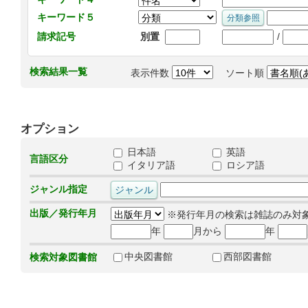
キーワード５
/
請求記号
別置
検索結果一覧
表示件数
ソート順
オプション
日本語
英語
言語区分
イタリア語
ロシア語
ジャンル指定
出版／発行年月
※発行年月の検索は雑誌のみ対
年
月から
年
中央図書館
西部図書館
検索対象図書館