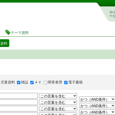
図書館 蔵書検索・予約システム
ロ
ー
テーマ資料
マ資料
児童資料
雑誌
ＡＶ
障害者用
電子書籍