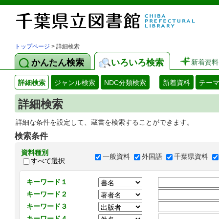
トップページ
> 詳細検索
かんたん検索
いろいろ検索
新着資料
詳細検索
ジャンル検索
NDC分類検索
新着資料
テー
詳細検索
詳細な条件を設定して、蔵書を検索することができます。
検索条件
資料種別
一般資料
外国語
千葉県資料
すべて選択
キーワード１
キーワード２
キーワード３
キーワード４