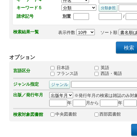
キーワード５
/
請求記号
別置
検索結果一覧
表示件数
ソート順
オプション
日本語
英語
言語区分
フランス語
西語・葡語
ジャンル指定
出版／発行年月
※発行年月の検索は雑誌のみ対
年
月から
年
中央図書館
西部図書館
検索対象図書館