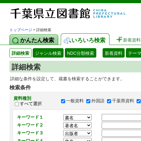
トップページ
> 詳細検索
かんたん検索
いろいろ検索
新着資料
詳細検索
ジャンル検索
NDC分類検索
新着資料
テー
詳細検索
詳細な条件を設定して、蔵書を検索することができます。
検索条件
資料種別
一般資料
外国語
千葉県資料
すべて選択
キーワード１
キーワード２
キーワード３
キーワード４