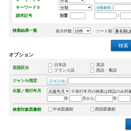
キーワード５
/
請求記号
別置
検索結果一覧
表示件数
ソート順
オプション
日本語
英語
言語区分
フランス語
西語・葡語
ジャンル指定
出版／発行年月
※発行年月の検索は雑誌のみ対
年
月から
年
中央図書館
西部図書館
検索対象図書館