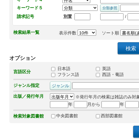
キーワード５
/
請求記号
別置
検索結果一覧
表示件数
ソート順
オプション
日本語
英語
言語区分
フランス語
西語・葡語
ジャンル指定
出版／発行年月
※発行年月の検索は雑誌のみ対
年
月から
年
中央図書館
西部図書館
検索対象図書館