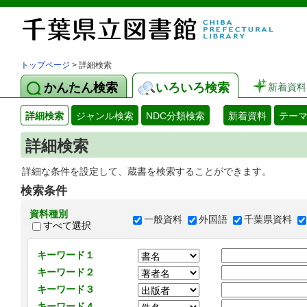
トップページ
> 詳細検索
かんたん検索
いろいろ検索
新着資料
詳細検索
ジャンル検索
NDC分類検索
新着資料
テー
詳細検索
詳細な条件を設定して、蔵書を検索することができます。
検索条件
資料種別
一般資料
外国語
千葉県資料
すべて選択
キーワード１
キーワード２
キーワード３
キーワード４