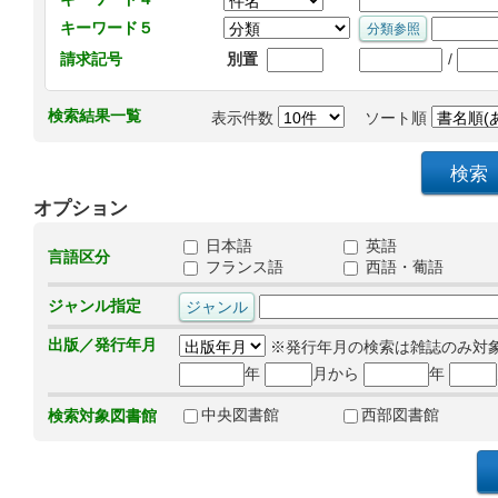
キーワード５
/
請求記号
別置
検索結果一覧
表示件数
ソート順
オプション
日本語
英語
言語区分
フランス語
西語・葡語
ジャンル指定
出版／発行年月
※発行年月の検索は雑誌のみ対
年
月から
年
中央図書館
西部図書館
検索対象図書館