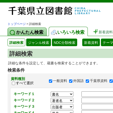
トップページ
> 詳細検索
かんたん検索
いろいろ検索
新着資料
詳細検索
ジャンル検索
NDC分類検索
新着資料
テー
詳細検索
詳細な条件を設定して、蔵書を検索することができます。
検索条件
資料種別
一般資料
外国語
千葉県資料
すべて選択
キーワード１
キーワード２
キーワード３
キーワード４