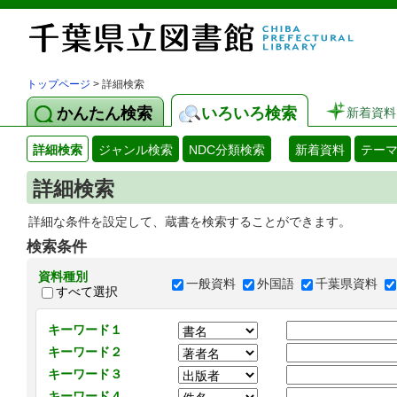
トップページ
> 詳細検索
かんたん検索
いろいろ検索
新着資料
詳細検索
ジャンル検索
NDC分類検索
新着資料
テー
詳細検索
詳細な条件を設定して、蔵書を検索することができます。
検索条件
資料種別
一般資料
外国語
千葉県資料
すべて選択
キーワード１
キーワード２
キーワード３
キーワード４