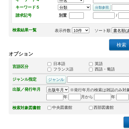
キーワード５
/
請求記号
別置
検索結果一覧
表示件数
ソート順
オプション
日本語
英語
言語区分
フランス語
西語・葡語
ジャンル指定
出版／発行年月
※発行年月の検索は雑誌のみ対
年
月から
年
中央図書館
西部図書館
検索対象図書館