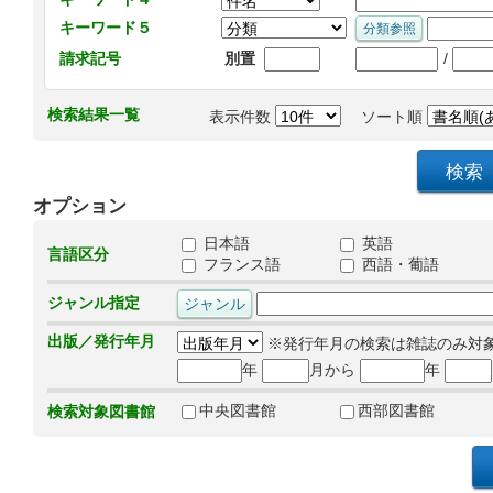
キーワード５
/
請求記号
別置
検索結果一覧
表示件数
ソート順
オプション
日本語
英語
言語区分
フランス語
西語・葡語
ジャンル指定
出版／発行年月
※発行年月の検索は雑誌のみ対
年
月から
年
中央図書館
西部図書館
検索対象図書館