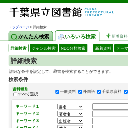
トップページ
> 詳細検索
かんたん検索
いろいろ検索
新着資料
詳細検索
ジャンル検索
NDC分類検索
新着資料
テー
詳細検索
詳細な条件を設定して、蔵書を検索することができます。
検索条件
資料種別
一般資料
外国語
千葉県資料
すべて選択
キーワード１
キーワード２
キーワード３
キーワード４