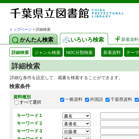
トップページ
> 詳細検索
かんたん検索
いろいろ検索
新着資料
詳細検索
ジャンル検索
NDC分類検索
新着資料
テー
詳細検索
詳細な条件を設定して、蔵書を検索することができます。
検索条件
資料種別
一般資料
外国語
千葉県資料
すべて選択
キーワード１
キーワード２
キーワード３
キーワード４