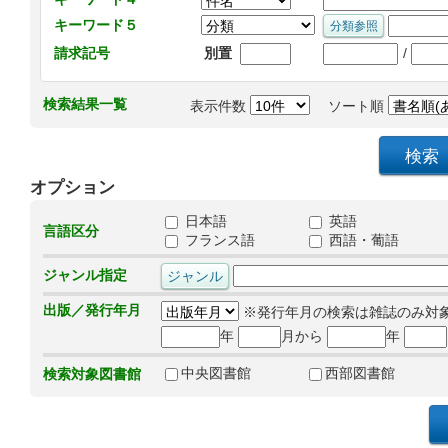
キーワード５
/
請求記号
別置
検索結果一覧
表示件数
ソート順
オプション
日本語
英語
言語区分
フランス語
西語・葡語
ジャンル指定
出版／発行年月
※発行年月の検索は雑誌のみ対
年
月から
年
中央図書館
西部図書館
検索対象図書館