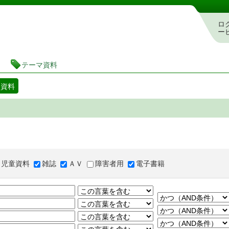
図書館 蔵書検索・予約システム
ロ
ー
テーマ資料
マ資料
児童資料
雑誌
ＡＶ
障害者用
電子書籍