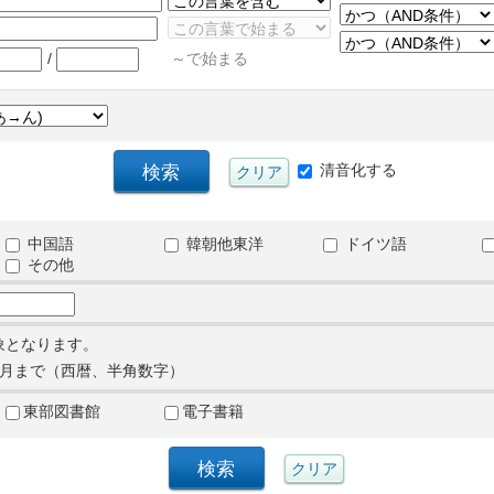
/
～で始まる
清音化する
中国語
韓朝他東洋
ドイツ語
その他
象となります。
月まで（西暦、半角数字）
東部図書館
電子書籍