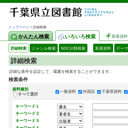
トップページ
> 詳細検索
かんたん検索
いろいろ検索
新着資料
詳細検索
ジャンル検索
NDC分類検索
新着資料
テー
詳細検索
詳細な条件を設定して、蔵書を検索することができます。
検索条件
資料種別
一般資料
外国語
千葉県資料
すべて選択
キーワード１
キーワード２
キーワード３
キーワード４