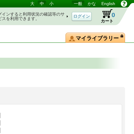
大
中
小
一般
かな
English
0
グインすると利用状況の確認等のサ
ビスを利用できます。
カート
マイライブラリー