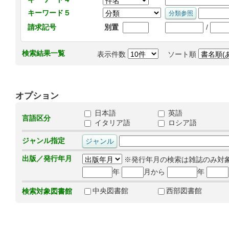
キーワード５
/
請求記号
別置
検索結果一覧
表示件数
ソート順
オプション
日本語
英語
言語区分
イタリア語
ロシア語
ジャンル指定
出版／発行年月
※発行年月の検索は雑誌のみ対
年
月から
年
中央図書館
西部図書館
検索対象図書館