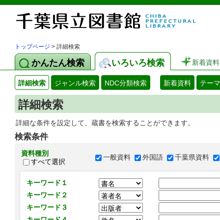
トップページ
> 詳細検索
かんたん検索
いろいろ検索
新着資料
詳細検索
ジャンル検索
NDC分類検索
新着資料
テー
詳細検索
詳細な条件を設定して、蔵書を検索することができます。
検索条件
資料種別
一般資料
外国語
千葉県資料
すべて選択
キーワード１
キーワード２
キーワード３
キーワード４