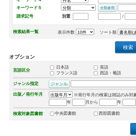
キーワード５
/
請求記号
別置
検索結果一覧
表示件数
ソート順
オプション
日本語
英語
言語区分
フランス語
西語・葡語
ジャンル指定
出版／発行年月
※発行年月の検索は雑誌のみ対
年
月から
年
中央図書館
西部図書館
検索対象図書館