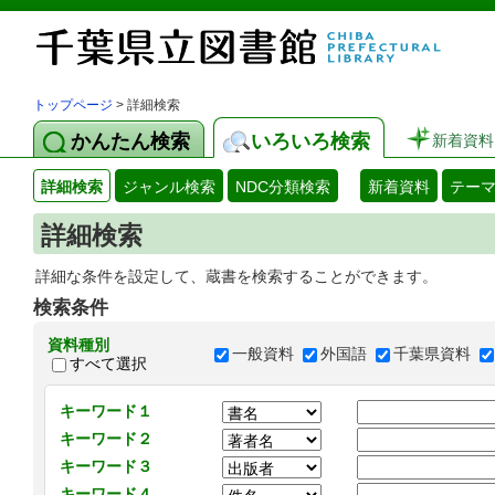
トップページ
> 詳細検索
かんたん検索
いろいろ検索
新着資料
詳細検索
ジャンル検索
NDC分類検索
新着資料
テー
詳細検索
詳細な条件を設定して、蔵書を検索することができます。
検索条件
資料種別
一般資料
外国語
千葉県資料
すべて選択
キーワード１
キーワード２
キーワード３
キーワード４