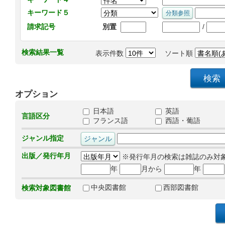
キーワード５
/
請求記号
別置
検索結果一覧
表示件数
ソート順
オプション
日本語
英語
言語区分
フランス語
西語・葡語
ジャンル指定
出版／発行年月
※発行年月の検索は雑誌のみ対
年
月から
年
中央図書館
西部図書館
検索対象図書館