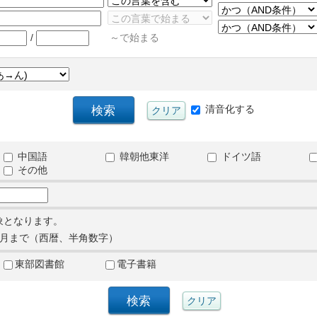
/
～で始まる
清音化する
中国語
韓朝他東洋
ドイツ語
その他
象となります。
月まで（西暦、半角数字）
東部図書館
電子書籍