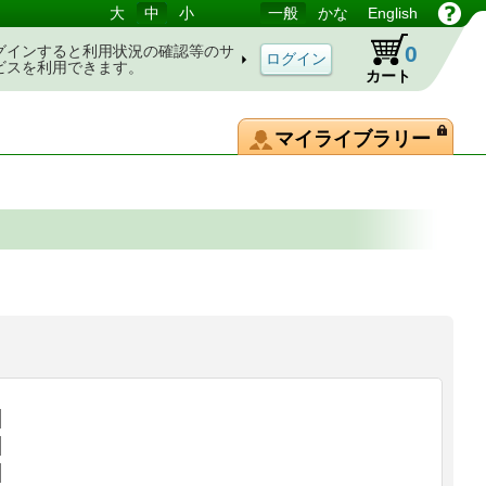
大
中
小
一般
かな
English
0
グインすると利用状況の確認等のサ
ビスを利用できます。
カート
マイライブラリー