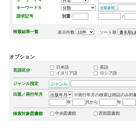
キーワード５
/
請求記号
別置
検索結果一覧
表示件数
ソート順
オプション
日本語
英語
言語区分
イタリア語
ロシア語
ジャンル指定
出版／発行年月
※発行年月の検索は雑誌のみ対
年
月から
年
中央図書館
西部図書館
検索対象図書館