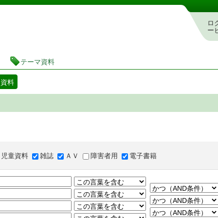
図書館 蔵書検索・予約システム
ロ
ー
テーマ資料
マ資料
児童資料
雑誌
ＡＶ
障害者用
電子書籍