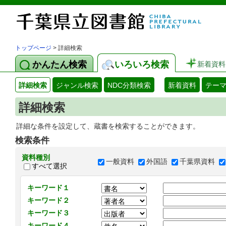
トップページ
> 詳細検索
かんたん検索
いろいろ検索
新着資料
詳細検索
ジャンル検索
NDC分類検索
新着資料
テー
詳細検索
詳細な条件を設定して、蔵書を検索することができます。
検索条件
資料種別
一般資料
外国語
千葉県資料
すべて選択
キーワード１
キーワード２
キーワード３
キーワード４