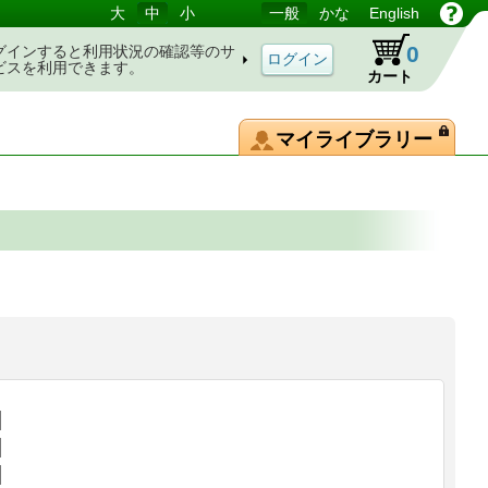
大
中
小
一般
かな
English
0
グインすると利用状況の確認等のサ
ビスを利用できます。
カート
マイライブラリー