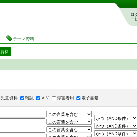
図書館 蔵書検索・予約システム
ロ
ー
テーマ資料
マ資料
児童資料
雑誌
ＡＶ
障害者用
電子書籍