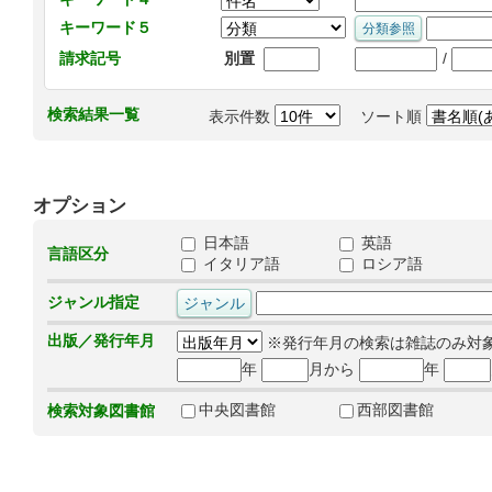
キーワード５
/
請求記号
別置
検索結果一覧
表示件数
ソート順
オプション
日本語
英語
言語区分
イタリア語
ロシア語
ジャンル指定
出版／発行年月
※発行年月の検索は雑誌のみ対
年
月から
年
中央図書館
西部図書館
検索対象図書館