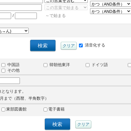
/
～で始まる
清音化する
中国語
韓朝他東洋
ドイツ語
その他
象となります。
月まで（西暦、半角数字）
東部図書館
電子書籍