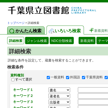
トップページ
> 詳細検索
かんたん検索
いろいろ検索
新着資料
詳細検索
ジャンル検索
NDC分類検索
新着資料
テー
詳細検索
詳細な条件を設定して、蔵書を検索することができます。
検索条件
資料種別
一般資料
外国語
千葉県資料
すべて選択
キーワード１
キーワード２
キーワード３
キーワード４