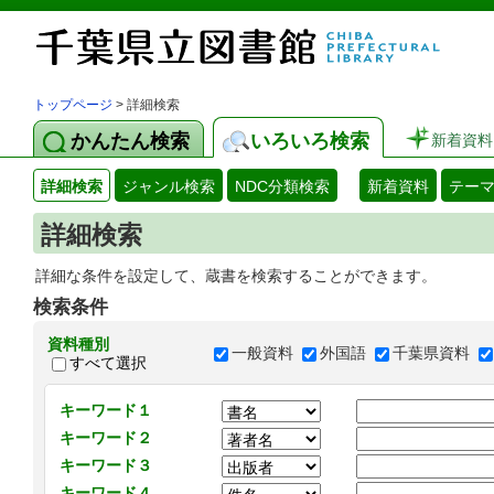
トップページ
> 詳細検索
かんたん検索
いろいろ検索
新着資料
詳細検索
ジャンル検索
NDC分類検索
新着資料
テー
詳細検索
詳細な条件を設定して、蔵書を検索することができます。
検索条件
資料種別
一般資料
外国語
千葉県資料
すべて選択
キーワード１
キーワード２
キーワード３
キーワード４