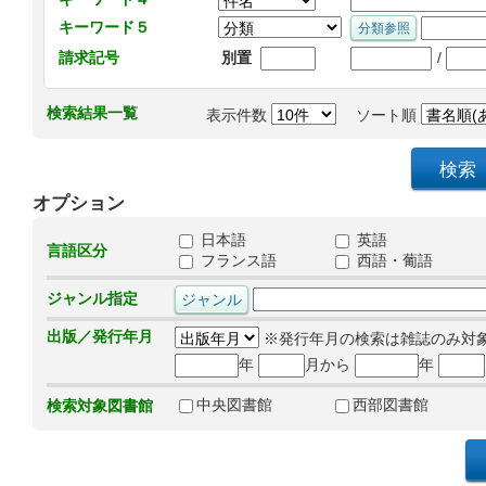
キーワード５
/
請求記号
別置
検索結果一覧
表示件数
ソート順
オプション
日本語
英語
言語区分
フランス語
西語・葡語
ジャンル指定
出版／発行年月
※発行年月の検索は雑誌のみ対
年
月から
年
中央図書館
西部図書館
検索対象図書館