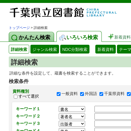
トップページ
> 詳細検索
かんたん検索
いろいろ検索
新着資料
詳細検索
ジャンル検索
NDC分類検索
新着資料
テー
詳細検索
詳細な条件を設定して、蔵書を検索することができます。
検索条件
資料種別
一般資料
外国語
千葉県資料
すべて選択
キーワード１
キーワード２
キーワード３
キーワード４