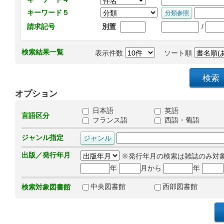
キーワード５
/
請求記号
別置
検索結果一覧
表示件数
ソート順
オプション
日本語
英語
言語区分
フランス語
西語・葡語
ジャンル指定
出版／発行年月
※発行年月の検索は雑誌のみ対
年
月から
年
中央図書館
西部図書館
検索対象図書館