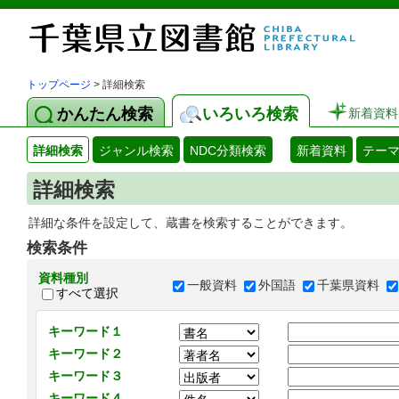
トップページ
> 詳細検索
かんたん検索
いろいろ検索
新着資料
詳細検索
ジャンル検索
NDC分類検索
新着資料
テー
詳細検索
詳細な条件を設定して、蔵書を検索することができます。
検索条件
資料種別
一般資料
外国語
千葉県資料
すべて選択
キーワード１
キーワード２
キーワード３
キーワード４