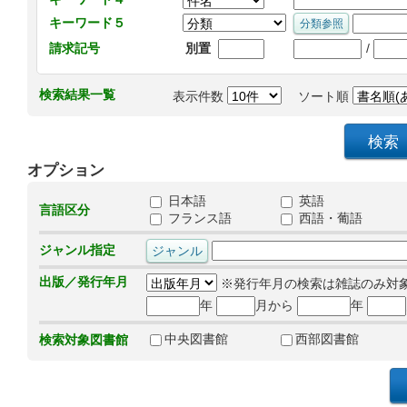
キーワード５
/
請求記号
別置
検索結果一覧
表示件数
ソート順
オプション
日本語
英語
言語区分
フランス語
西語・葡語
ジャンル指定
出版／発行年月
※発行年月の検索は雑誌のみ対
年
月から
年
中央図書館
西部図書館
検索対象図書館