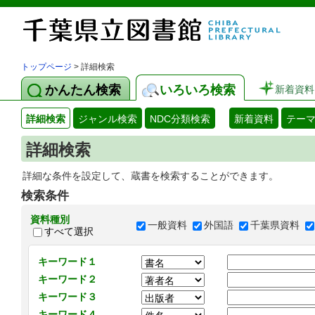
トップページ
> 詳細検索
かんたん検索
いろいろ検索
新着資料
詳細検索
ジャンル検索
NDC分類検索
新着資料
テー
詳細検索
詳細な条件を設定して、蔵書を検索することができます。
検索条件
資料種別
一般資料
外国語
千葉県資料
すべて選択
キーワード１
キーワード２
キーワード３
キーワード４