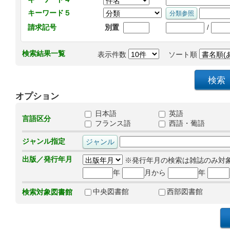
キーワード５
/
請求記号
別置
検索結果一覧
表示件数
ソート順
オプション
日本語
英語
言語区分
フランス語
西語・葡語
ジャンル指定
出版／発行年月
※発行年月の検索は雑誌のみ対
年
月から
年
中央図書館
西部図書館
検索対象図書館