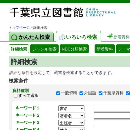
トップページ
> 詳細検索
かんたん検索
いろいろ検索
新着資料
詳細検索
ジャンル検索
NDC分類検索
新着資料
テー
詳細検索
詳細な条件を設定して、蔵書を検索することができます。
検索条件
資料種別
一般資料
外国語
千葉県資料
すべて選択
キーワード１
キーワード２
キーワード３
キーワード４