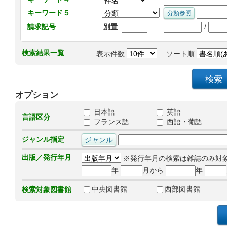
キーワード５
/
請求記号
別置
検索結果一覧
表示件数
ソート順
オプション
日本語
英語
言語区分
フランス語
西語・葡語
ジャンル指定
出版／発行年月
※発行年月の検索は雑誌のみ対
年
月から
年
中央図書館
西部図書館
検索対象図書館