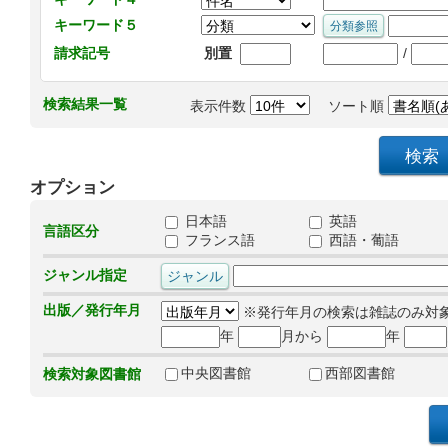
キーワード５
/
請求記号
別置
検索結果一覧
表示件数
ソート順
オプション
日本語
英語
言語区分
フランス語
西語・葡語
ジャンル指定
出版／発行年月
※発行年月の検索は雑誌のみ対
年
月から
年
中央図書館
西部図書館
検索対象図書館