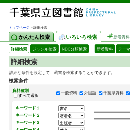
トップページ
> 詳細検索
かんたん検索
いろいろ検索
新着資料
詳細検索
ジャンル検索
NDC分類検索
新着資料
テー
詳細検索
詳細な条件を設定して、蔵書を検索することができます。
検索条件
資料種別
一般資料
外国語
千葉県資料
すべて選択
キーワード１
キーワード２
キーワード３
キーワード４