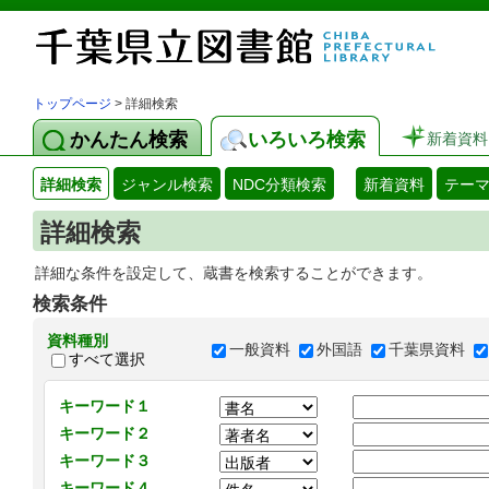
トップページ
> 詳細検索
かんたん検索
いろいろ検索
新着資料
詳細検索
ジャンル検索
NDC分類検索
新着資料
テー
詳細検索
詳細な条件を設定して、蔵書を検索することができます。
検索条件
資料種別
一般資料
外国語
千葉県資料
すべて選択
キーワード１
キーワード２
キーワード３
キーワード４