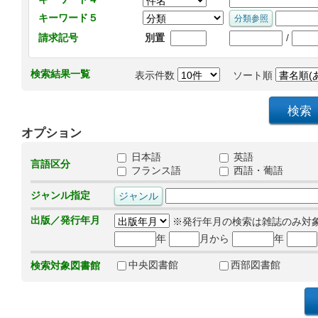
キーワード５
/
請求記号
別置
検索結果一覧
表示件数
ソート順
オプション
日本語
英語
言語区分
フランス語
西語・葡語
ジャンル指定
出版／発行年月
※発行年月の検索は雑誌のみ対
年
月から
年
中央図書館
西部図書館
検索対象図書館