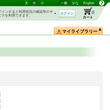
大
中
小
一般
かな
English
0
グインすると利用状況の確認等のサ
ビスを利用できます。
カート
マイライブラリー