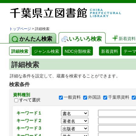
トップページ
> 詳細検索
かんたん検索
いろいろ検索
新着資料
詳細検索
ジャンル検索
NDC分類検索
新着資料
テー
詳細検索
詳細な条件を設定して、蔵書を検索することができます。
検索条件
資料種別
一般資料
外国語
千葉県資料
すべて選択
キーワード１
キーワード２
キーワード３
キーワード４