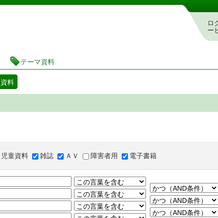
図書館 蔵書検索・予約システム
ロ
ー
テーマ資料
マ資料
児童資料
雑誌
ＡＶ
障害者用
電子書籍