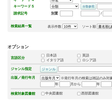
キーワード５
/
請求記号
別置
検索結果一覧
表示件数
ソート順
オプション
日本語
英語
言語区分
イタリア語
ロシア語
ジャンル指定
出版／発行年月
※発行年月の検索は雑誌のみ対
年
月から
年
中央図書館
西部図書館
検索対象図書館