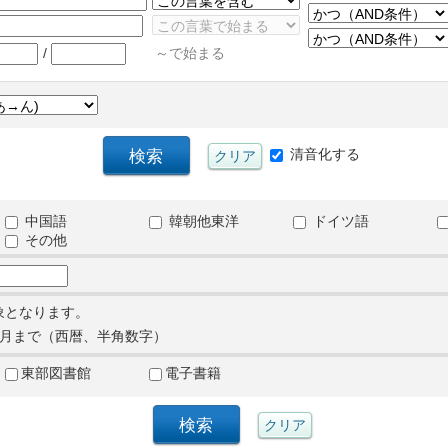
/
～で始まる
清音化する
中国語
韓朝他東洋
ドイツ語
その他
象となります。
月まで（西暦、半角数字）
東部図書館
電子書籍