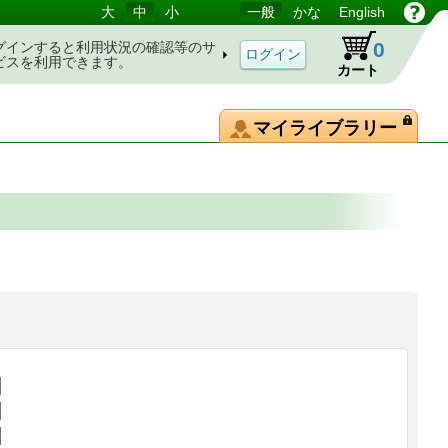
大
中
小
一般
かな
English
0
グインすると利用状況の確認等のサ
ビスを利用できます。
カート
マイライブラリー