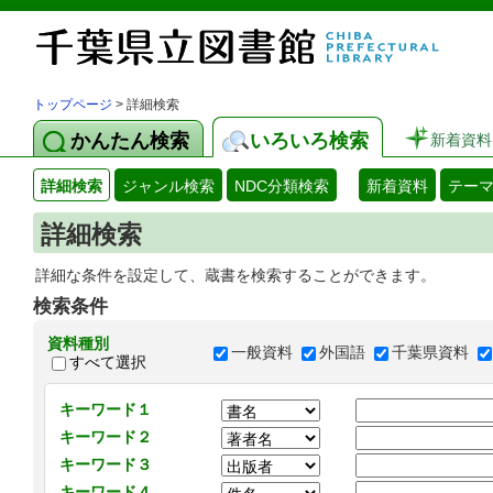
トップページ
> 詳細検索
かんたん検索
いろいろ検索
新着資料
詳細検索
ジャンル検索
NDC分類検索
新着資料
テー
詳細検索
詳細な条件を設定して、蔵書を検索することができます。
検索条件
資料種別
一般資料
外国語
千葉県資料
すべて選択
キーワード１
キーワード２
キーワード３
キーワード４