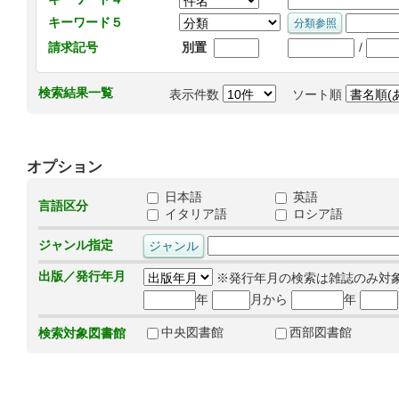
キーワード５
/
請求記号
別置
検索結果一覧
表示件数
ソート順
オプション
日本語
英語
言語区分
イタリア語
ロシア語
ジャンル指定
出版／発行年月
※発行年月の検索は雑誌のみ対
年
月から
年
中央図書館
西部図書館
検索対象図書館