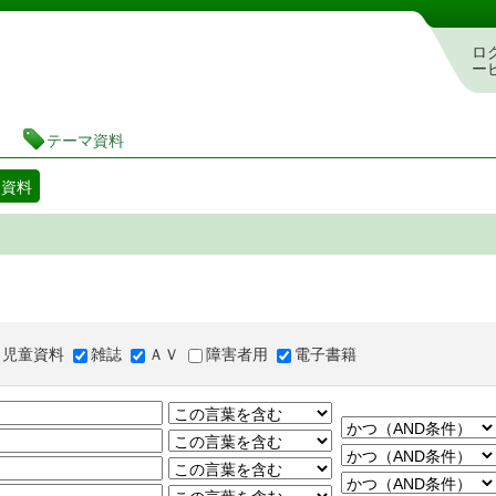
図書館 蔵書検索・予約システム
ロ
ー
テーマ資料
マ資料
児童資料
雑誌
ＡＶ
障害者用
電子書籍