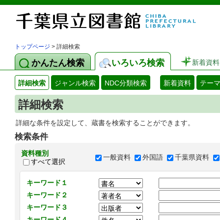
トップページ
> 詳細検索
かんたん検索
いろいろ検索
新着資料
詳細検索
ジャンル検索
NDC分類検索
新着資料
テー
詳細検索
詳細な条件を設定して、蔵書を検索することができます。
検索条件
資料種別
一般資料
外国語
千葉県資料
すべて選択
キーワード１
キーワード２
キーワード３
キーワード４