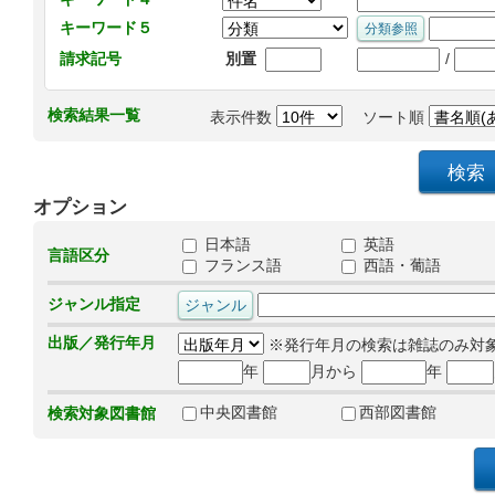
キーワード５
/
請求記号
別置
検索結果一覧
表示件数
ソート順
オプション
日本語
英語
言語区分
フランス語
西語・葡語
ジャンル指定
出版／発行年月
※発行年月の検索は雑誌のみ対
年
月から
年
中央図書館
西部図書館
検索対象図書館