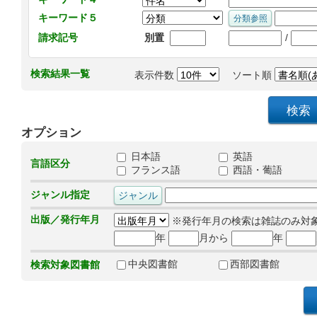
キーワード５
/
請求記号
別置
検索結果一覧
表示件数
ソート順
オプション
日本語
英語
言語区分
フランス語
西語・葡語
ジャンル指定
出版／発行年月
※発行年月の検索は雑誌のみ対
年
月から
年
中央図書館
西部図書館
検索対象図書館