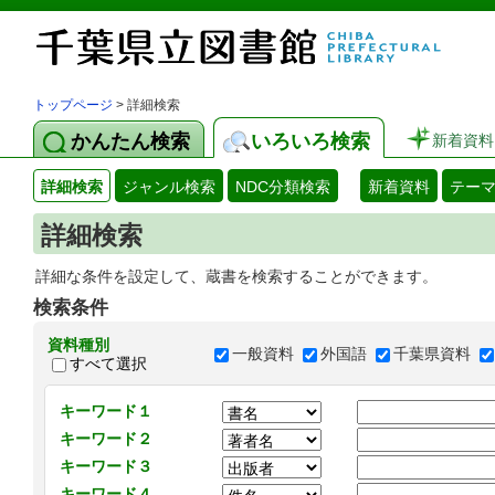
トップページ
> 詳細検索
かんたん検索
いろいろ検索
新着資料
詳細検索
ジャンル検索
NDC分類検索
新着資料
テー
詳細検索
詳細な条件を設定して、蔵書を検索することができます。
検索条件
資料種別
一般資料
外国語
千葉県資料
すべて選択
キーワード１
キーワード２
キーワード３
キーワード４