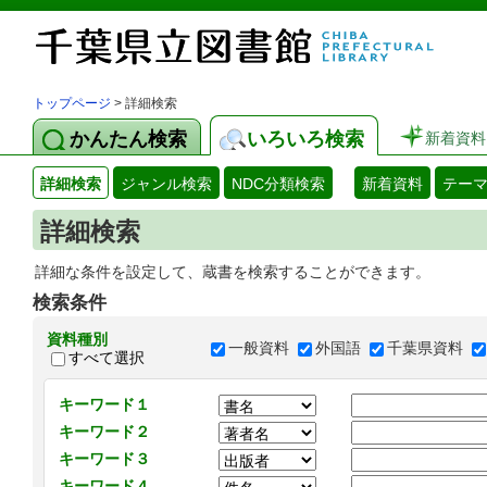
トップページ
> 詳細検索
かんたん検索
いろいろ検索
新着資料
詳細検索
ジャンル検索
NDC分類検索
新着資料
テー
詳細検索
詳細な条件を設定して、蔵書を検索することができます。
検索条件
資料種別
一般資料
外国語
千葉県資料
すべて選択
キーワード１
キーワード２
キーワード３
キーワード４