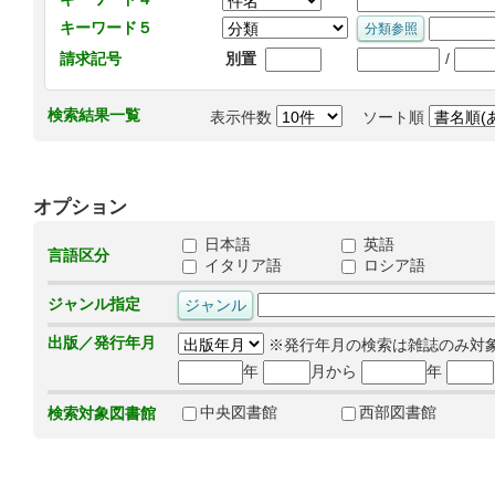
キーワード５
/
請求記号
別置
検索結果一覧
表示件数
ソート順
オプション
日本語
英語
言語区分
イタリア語
ロシア語
ジャンル指定
出版／発行年月
※発行年月の検索は雑誌のみ対
年
月から
年
中央図書館
西部図書館
検索対象図書館