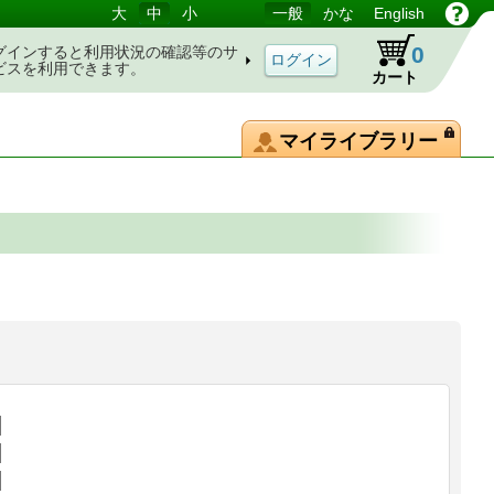
大
中
小
一般
かな
English
0
グインすると利用状況の確認等のサ
ビスを利用できます。
カート
マイライブラリー