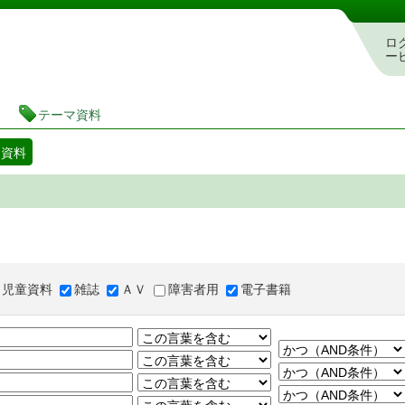
図書館 蔵書検索・予約システム
ロ
ー
テーマ資料
マ資料
児童資料
雑誌
ＡＶ
障害者用
電子書籍