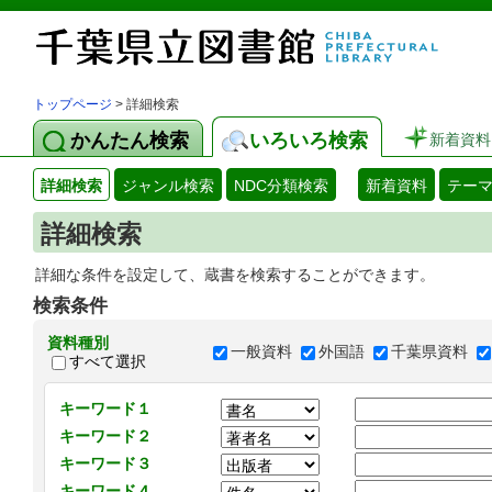
トップページ
> 詳細検索
かんたん検索
いろいろ検索
新着資料
詳細検索
ジャンル検索
NDC分類検索
新着資料
テー
詳細検索
詳細な条件を設定して、蔵書を検索することができます。
検索条件
資料種別
一般資料
外国語
千葉県資料
すべて選択
キーワード１
キーワード２
キーワード３
キーワード４