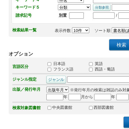
キーワード５
/
請求記号
別置
検索結果一覧
表示件数
ソート順
オプション
日本語
英語
言語区分
フランス語
西語・葡語
ジャンル指定
出版／発行年月
※発行年月の検索は雑誌のみ対
年
月から
年
中央図書館
西部図書館
検索対象図書館