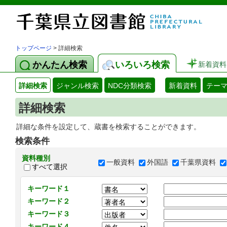
トップページ
> 詳細検索
かんたん検索
いろいろ検索
新着資料
詳細検索
ジャンル検索
NDC分類検索
新着資料
テー
詳細検索
詳細な条件を設定して、蔵書を検索することができます。
検索条件
資料種別
一般資料
外国語
千葉県資料
すべて選択
キーワード１
キーワード２
キーワード３
キーワード４