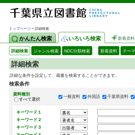
トップページ
> 詳細検索
かんたん検索
いろいろ検索
新着資料
詳細検索
ジャンル検索
NDC分類検索
新着資料
テー
詳細検索
詳細な条件を設定して、蔵書を検索することができます。
検索条件
資料種別
一般資料
外国語
千葉県資料
すべて選択
キーワード１
キーワード２
キーワード３
キーワード４