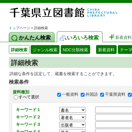
トップページ
> 詳細検索
かんたん検索
いろいろ検索
新着資料
詳細検索
ジャンル検索
NDC分類検索
新着資料
テー
詳細検索
詳細な条件を設定して、蔵書を検索することができます。
検索条件
資料種別
一般資料
外国語
千葉県資料
すべて選択
キーワード１
キーワード２
キーワード３
キーワード４