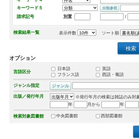
キーワード５
/
請求記号
別置
検索結果一覧
表示件数
ソート順
オプション
日本語
英語
言語区分
フランス語
西語・葡語
ジャンル指定
出版／発行年月
※発行年月の検索は雑誌のみ対
年
月から
年
中央図書館
西部図書館
検索対象図書館