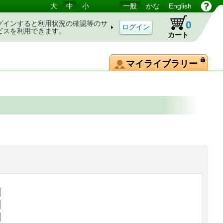
大
中
小
一般
かな
English
0
グインすると利用状況の確認等のサ
ビスを利用できます。
カート
マイライブラリー