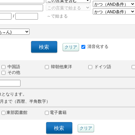
/
～で始まる
清音化する
中国語
韓朝他東洋
ドイツ語
その他
象となります。
月まで（西暦、半角数字）
東部図書館
電子書籍