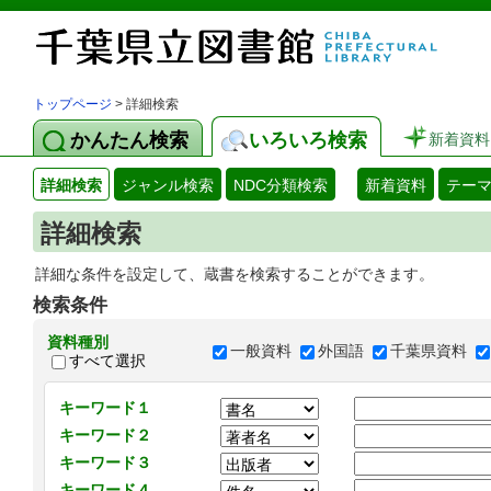
トップページ
> 詳細検索
かんたん検索
いろいろ検索
新着資料
詳細検索
ジャンル検索
NDC分類検索
新着資料
テー
詳細検索
詳細な条件を設定して、蔵書を検索することができます。
検索条件
資料種別
一般資料
外国語
千葉県資料
すべて選択
キーワード１
キーワード２
キーワード３
キーワード４