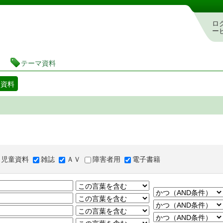
図書館 蔵書検索・予約システム
ロ
ー
テーマ資料
マ資料
児童資料
雑誌
ＡＶ
障害者用
電子書籍