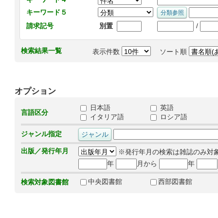
キーワード５
/
請求記号
別置
検索結果一覧
表示件数
ソート順
オプション
日本語
英語
言語区分
イタリア語
ロシア語
ジャンル指定
出版／発行年月
※発行年月の検索は雑誌のみ対
年
月から
年
中央図書館
西部図書館
検索対象図書館