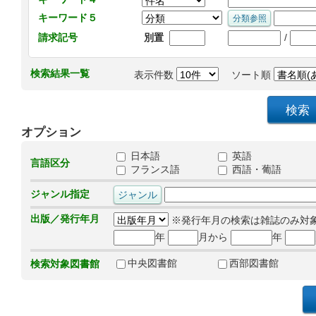
キーワード５
/
請求記号
別置
検索結果一覧
表示件数
ソート順
オプション
日本語
英語
言語区分
フランス語
西語・葡語
ジャンル指定
出版／発行年月
※発行年月の検索は雑誌のみ対
年
月から
年
中央図書館
西部図書館
検索対象図書館