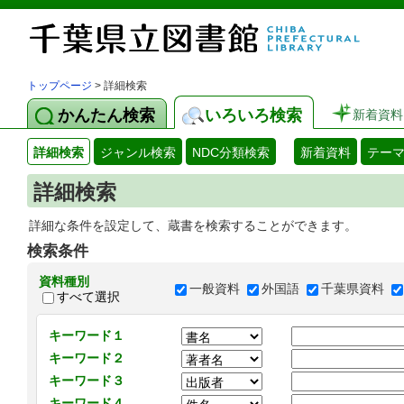
トップページ
> 詳細検索
かんたん検索
いろいろ検索
新着資料
詳細検索
ジャンル検索
NDC分類検索
新着資料
テー
詳細検索
詳細な条件を設定して、蔵書を検索することができます。
検索条件
資料種別
一般資料
外国語
千葉県資料
すべて選択
キーワード１
キーワード２
キーワード３
キーワード４