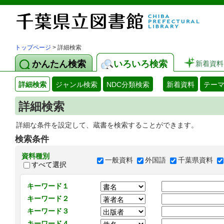
トップページ
> 詳細検索
かんたん検索
いろいろ検索
新着資料
詳細検索
ジャンル検索
NDC分類検索
新着資料
テー
詳細検索
詳細な条件を設定して、蔵書を検索することができます。
検索条件
資料種別
一般資料
外国語
千葉県資料
すべて選択
キーワード１
キーワード２
キーワード３
キーワード４