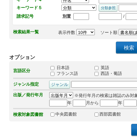
キーワード５
/
請求記号
別置
検索結果一覧
表示件数
ソート順
オプション
日本語
英語
言語区分
フランス語
西語・葡語
ジャンル指定
出版／発行年月
※発行年月の検索は雑誌のみ対
年
月から
年
中央図書館
西部図書館
検索対象図書館