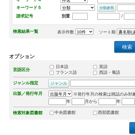
キーワード５
/
請求記号
別置
検索結果一覧
表示件数
ソート順
オプション
日本語
英語
言語区分
フランス語
西語・葡語
ジャンル指定
出版／発行年月
※発行年月の検索は雑誌のみ対
年
月から
年
中央図書館
西部図書館
検索対象図書館