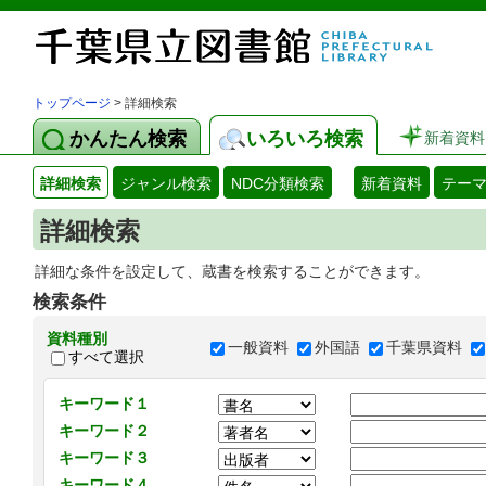
トップページ
> 詳細検索
かんたん検索
いろいろ検索
新着資料
詳細検索
ジャンル検索
NDC分類検索
新着資料
テー
詳細検索
詳細な条件を設定して、蔵書を検索することができます。
検索条件
資料種別
一般資料
外国語
千葉県資料
すべて選択
キーワード１
キーワード２
キーワード３
キーワード４