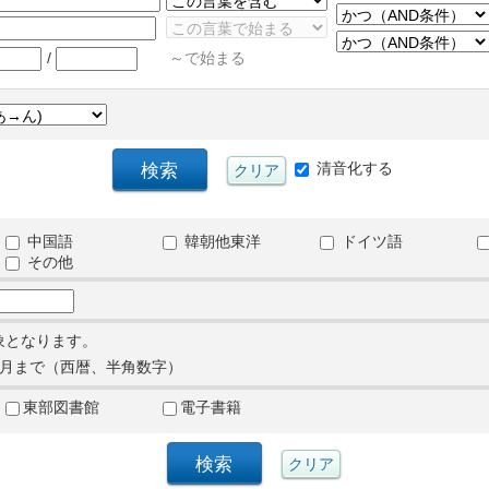
/
～で始まる
清音化する
中国語
韓朝他東洋
ドイツ語
その他
象となります。
月まで（西暦、半角数字）
東部図書館
電子書籍