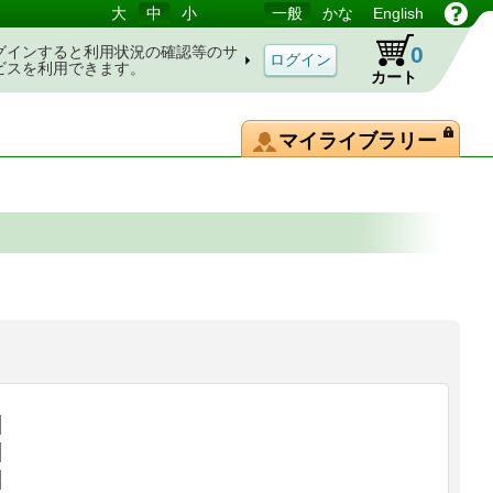
大
中
小
一般
かな
English
0
グインすると利用状況の確認等のサ
ビスを利用できます。
カート
マイライブラリー