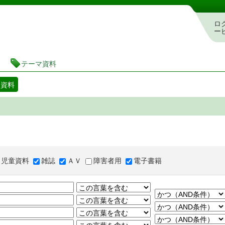
図書館 蔵書検索・予約システム
ロ
ー
テーマ資料
マ資料
児童資料
雑誌
ＡＶ
障害者用
電子書籍