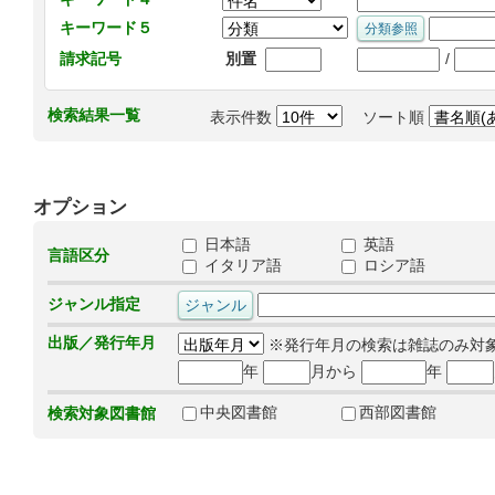
キーワード５
/
請求記号
別置
検索結果一覧
表示件数
ソート順
オプション
日本語
英語
言語区分
イタリア語
ロシア語
ジャンル指定
出版／発行年月
※発行年月の検索は雑誌のみ対
年
月から
年
中央図書館
西部図書館
検索対象図書館