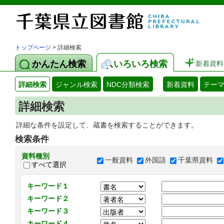
トップページ
> 詳細検索
かんたん検索
いろいろ検索
新着資料
詳細検索
ジャンル検索
NDC分類検索
新着資料
テー
詳細検索
詳細な条件を設定して、蔵書を検索することができます。
検索条件
資料種別
一般資料
外国語
千葉県資料
すべて選択
キーワード１
キーワード２
キーワード３
キーワード４