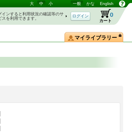
大
中
小
一般
かな
English
0
グインすると利用状況の確認等のサ
ビスを利用できます。
カート
マイライブラリー