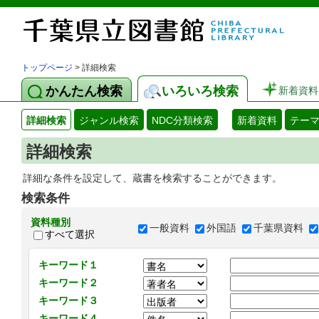
トップページ
> 詳細検索
かんたん検索
いろいろ検索
新着資料
詳細検索
ジャンル検索
NDC分類検索
新着資料
テー
詳細検索
詳細な条件を設定して、蔵書を検索することができます。
検索条件
資料種別
一般資料
外国語
千葉県資料
すべて選択
キーワード１
キーワード２
キーワード３
キーワード４