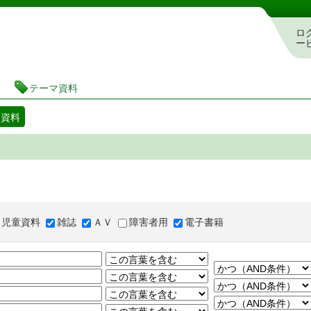
図書館 蔵書検索・予約システム
ロ
ー
テーマ資料
マ資料
児童資料
雑誌
ＡＶ
障害者用
電子書籍