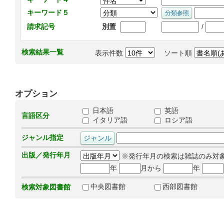
キーワード５
/
請求記号
別置
検索結果一覧
表示件数
ソート順
オプション
日本語
英語
言語区分
イタリア語
ロシア語
ジャンル指定
出版／発行年月
※発行年月の検索は雑誌のみ対
年
月から
年
中央図書館
西部図書館
検索対象図書館