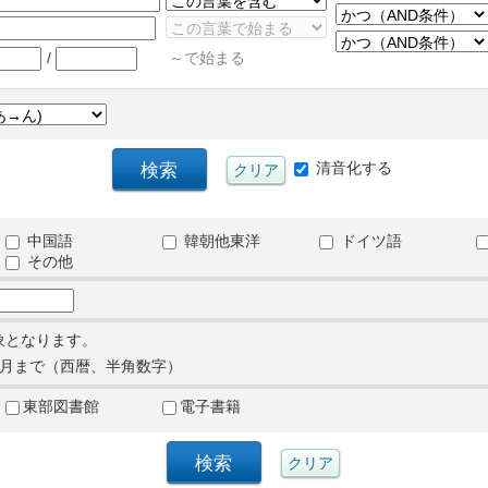
/
～で始まる
清音化する
中国語
韓朝他東洋
ドイツ語
その他
象となります。
月まで（西暦、半角数字）
東部図書館
電子書籍