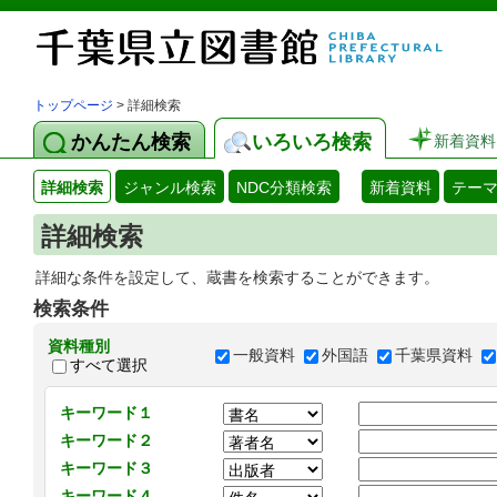
トップページ
> 詳細検索
かんたん検索
いろいろ検索
新着資料
詳細検索
ジャンル検索
NDC分類検索
新着資料
テー
詳細検索
詳細な条件を設定して、蔵書を検索することができます。
検索条件
資料種別
一般資料
外国語
千葉県資料
すべて選択
キーワード１
キーワード２
キーワード３
キーワード４