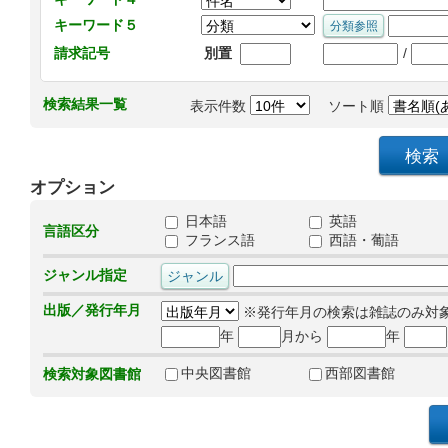
キーワード５
/
請求記号
別置
検索結果一覧
表示件数
ソート順
オプション
日本語
英語
言語区分
フランス語
西語・葡語
ジャンル指定
出版／発行年月
※発行年月の検索は雑誌のみ対
年
月から
年
中央図書館
西部図書館
検索対象図書館