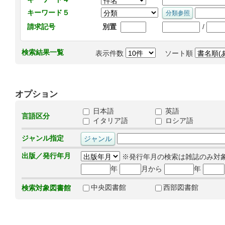
キーワード５
/
請求記号
別置
検索結果一覧
表示件数
ソート順
オプション
日本語
英語
言語区分
イタリア語
ロシア語
ジャンル指定
出版／発行年月
※発行年月の検索は雑誌のみ対
年
月から
年
中央図書館
西部図書館
検索対象図書館