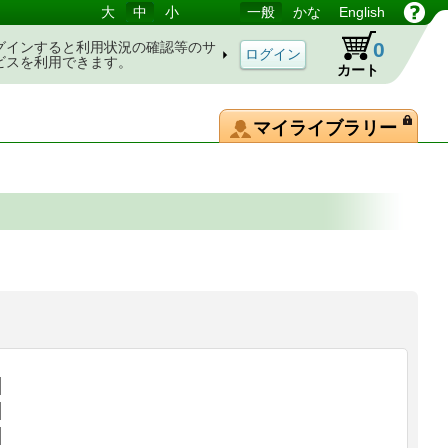
大
中
小
一般
かな
English
0
グインすると利用状況の確認等のサ
ビスを利用できます。
カート
マイライブラリー