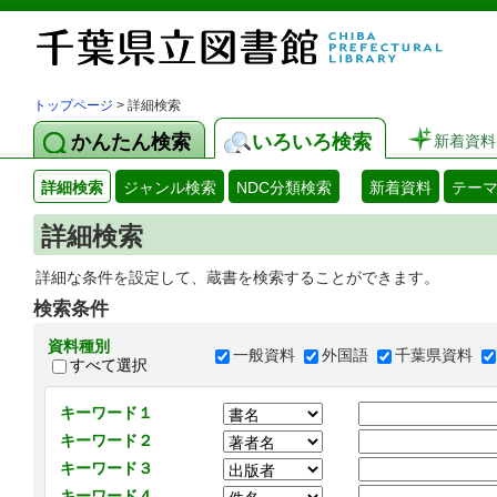
トップページ
> 詳細検索
かんたん検索
いろいろ検索
新着資料
詳細検索
ジャンル検索
NDC分類検索
新着資料
テー
詳細検索
詳細な条件を設定して、蔵書を検索することができます。
検索条件
資料種別
一般資料
外国語
千葉県資料
すべて選択
キーワード１
キーワード２
キーワード３
キーワード４