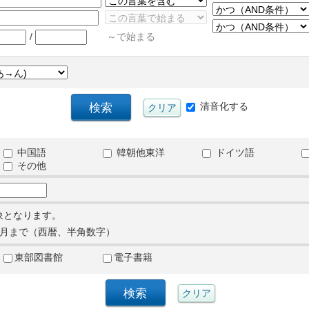
/
～で始まる
清音化する
中国語
韓朝他東洋
ドイツ語
その他
象となります。
月まで（西暦、半角数字）
東部図書館
電子書籍