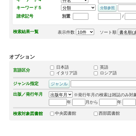
キーワード５
/
請求記号
別置
検索結果一覧
表示件数
ソート順
オプション
日本語
英語
言語区分
イタリア語
ロシア語
ジャンル指定
出版／発行年月
※発行年月の検索は雑誌のみ対
年
月から
年
中央図書館
西部図書館
検索対象図書館