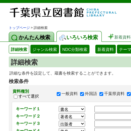
トップページ
> 詳細検索
かんたん検索
いろいろ検索
新着資料
詳細検索
ジャンル検索
NDC分類検索
新着資料
テー
詳細検索
詳細な条件を設定して、蔵書を検索することができます。
検索条件
資料種別
一般資料
外国語
千葉県資料
すべて選択
キーワード１
キーワード２
キーワード３
キーワード４