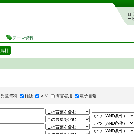
図書館 蔵書検索・予約システム
ロ
ー
テーマ資料
マ資料
児童資料
雑誌
ＡＶ
障害者用
電子書籍