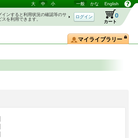
大
中
小
一般
かな
English
0
グインすると利用状況の確認等のサ
ビスを利用できます。
カート
マイライブラリー