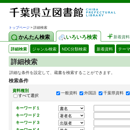
トップページ
> 詳細検索
かんたん検索
いろいろ検索
新着資料
詳細検索
ジャンル検索
NDC分類検索
新着資料
テー
詳細検索
詳細な条件を設定して、蔵書を検索することができます。
検索条件
資料種別
一般資料
外国語
千葉県資料
すべて選択
キーワード１
キーワード２
キーワード３
キーワード４