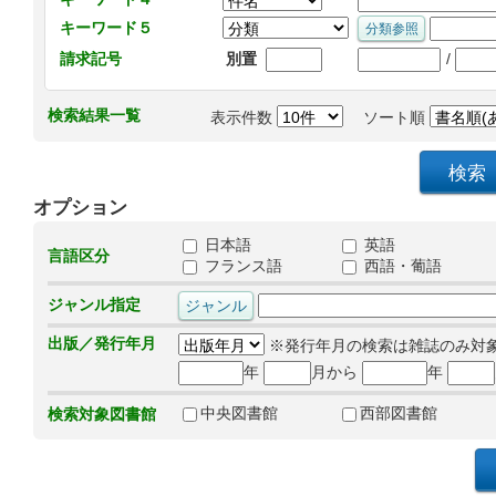
キーワード５
/
請求記号
別置
検索結果一覧
表示件数
ソート順
オプション
日本語
英語
言語区分
フランス語
西語・葡語
ジャンル指定
出版／発行年月
※発行年月の検索は雑誌のみ対
年
月から
年
中央図書館
西部図書館
検索対象図書館