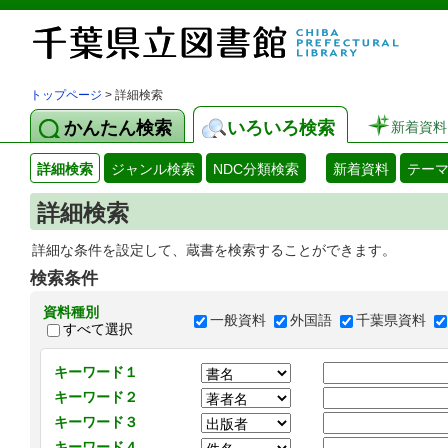
トップページ
> 詳細検索
かんたん検索
いろいろ検索
新着資料
詳細検索
ジャンル検索
NDC分類検索
新着資料
テー
詳細検索
詳細な条件を設定して、蔵書を検索することができます。
検索条件
資料種別
一般資料
外国語
千葉県資料
すべて選択
キーワード１
キーワード２
キーワード３
キーワード４