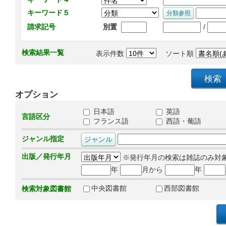
キーワード５
/
請求記号
別置
検索結果一覧
表示件数
ソート順
オプション
日本語
英語
言語区分
フランス語
西語・葡語
ジャンル指定
出版／発行年月
※発行年月の検索は雑誌のみ対
年
月から
年
中央図書館
西部図書館
検索対象図書館