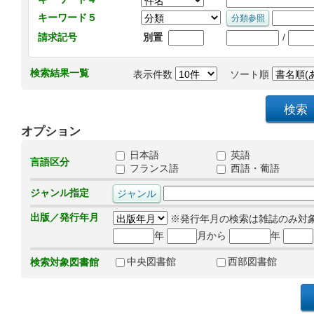
キーワード５
/
請求記号
別置
検索結果一覧
表示件数
ソート順
オプション
日本語
英語
言語区分
フランス語
西語・葡語
ジャンル指定
出版／発行年月
※発行年月の検索は雑誌のみ対
年
月から
年
中央図書館
西部図書館
検索対象図書館