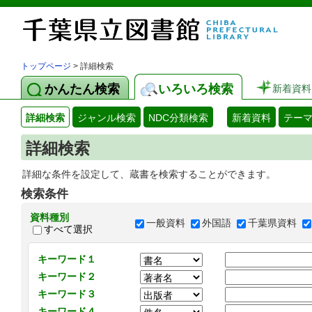
トップページ
> 詳細検索
かんたん検索
いろいろ検索
新着資料
詳細検索
ジャンル検索
NDC分類検索
新着資料
テー
詳細検索
詳細な条件を設定して、蔵書を検索することができます。
検索条件
資料種別
一般資料
外国語
千葉県資料
すべて選択
キーワード１
キーワード２
キーワード３
キーワード４