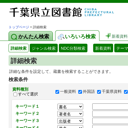
トップページ
> 詳細検索
かんたん検索
いろいろ検索
新着資料
詳細検索
ジャンル検索
NDC分類検索
新着資料
テー
詳細検索
詳細な条件を設定して、蔵書を検索することができます。
検索条件
資料種別
一般資料
外国語
千葉県資料
すべて選択
キーワード１
キーワード２
キーワード３
キーワード４