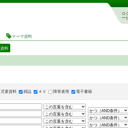
図書館 蔵書検索・予約システム
ロ
ー
テーマ資料
マ資料
児童資料
雑誌
ＡＶ
障害者用
電子書籍