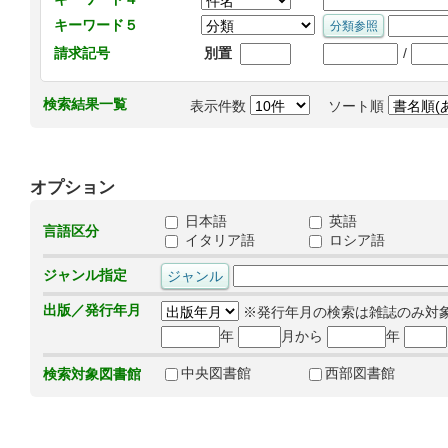
キーワード５
/
請求記号
別置
検索結果一覧
表示件数
ソート順
オプション
日本語
英語
言語区分
イタリア語
ロシア語
ジャンル指定
出版／発行年月
※発行年月の検索は雑誌のみ対
年
月から
年
中央図書館
西部図書館
検索対象図書館