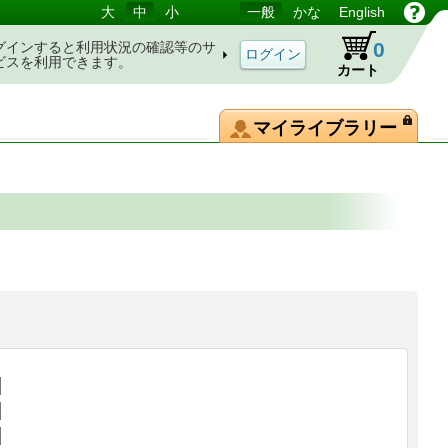
大
中
小
一般
かな
English
0
グインすると利用状況の確認等のサ
ビスを利用できます。
カート
マイライブラリー