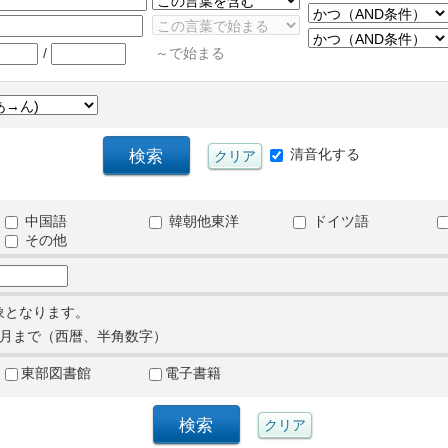
/
～で始まる
清音化する
中国語
韓朝他東洋
ドイツ語
その他
象となります。
月まで（西暦、半角数字）
東部図書館
電子書籍