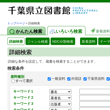
トップページ
> 詳細検索
かんたん検索
いろいろ検索
新着資料
詳細検索
ジャンル検索
NDC分類検索
新着資料
テー
詳細検索
詳細な条件を設定して、蔵書を検索することができます。
検索条件
資料種別
一般資料
外国語
千葉県資料
すべて選択
キーワード１
キーワード２
キーワード３
キーワード４