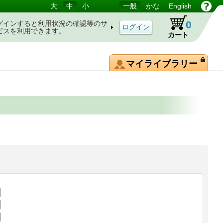
大
中
小
一般
かな
English
0
グインすると利用状況の確認等のサ
ビスを利用できます。
カート
マイライブラリー