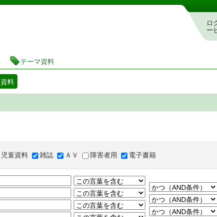
図書館 蔵書検索・予約システム
ロ
ー
テーマ資料
マ資料
児童資料
雑誌
ＡＶ
障害者用
電子書籍