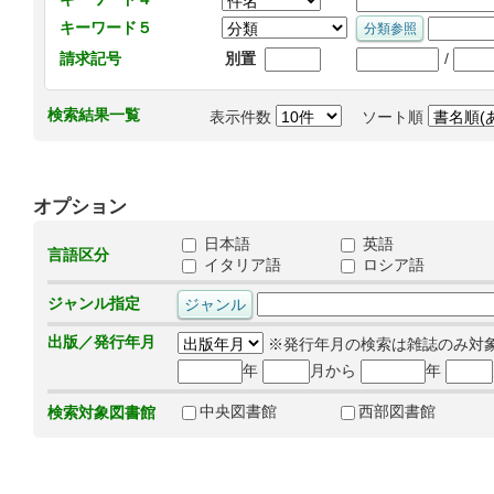
キーワード５
/
請求記号
別置
検索結果一覧
表示件数
ソート順
オプション
日本語
英語
言語区分
イタリア語
ロシア語
ジャンル指定
出版／発行年月
※発行年月の検索は雑誌のみ対
年
月から
年
中央図書館
西部図書館
検索対象図書館