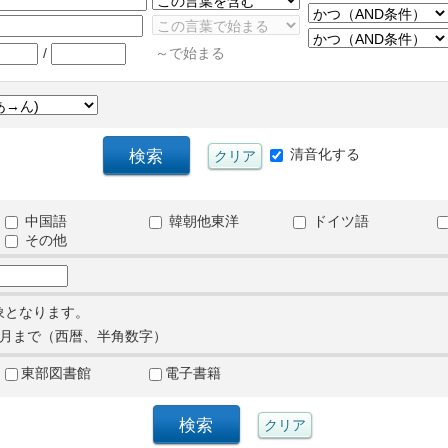
/
～で始まる
清音化する
中国語
韓朝他東洋
ドイツ語
その他
象となります。
月まで（西暦、半角数字）
東部図書館
電子書籍